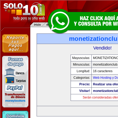
monetizationcl
Vendido!
Mayusculas:
MONETIZATION
Minusculas:
monetizationclub
Longitud:
16 caracteres
Categorias:
Web Hosting y D
Precio:
Realizar una ofer
Visitar!
monetizationclu
Serán consideradas ofer