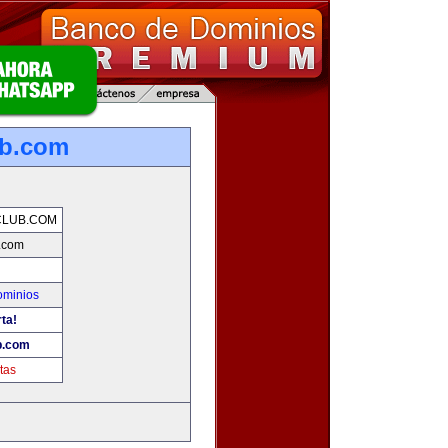
ub.com
CLUB.COM
.com
ominios
ta!
b.com
tas