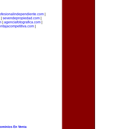
ofesionalindependiente.com
|
|
sevendepropiedad.com
|
m
|
agenciafotografica.com
|
entajacompetitiva.com
|
ominios En Venta