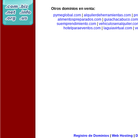
Otros dominios en venta:
pymeglobal.com
|
alquilerdeherramientas.com
|
pr
alimentospreparados.com
|
guiachacabuco.com
suemprendimiento.com
|
vehiculosenalquiler.co
hotelparaeventos.com
|
laguiavirtual.com
|
v
Registro de Dominios
|
Web Hosting
|
D