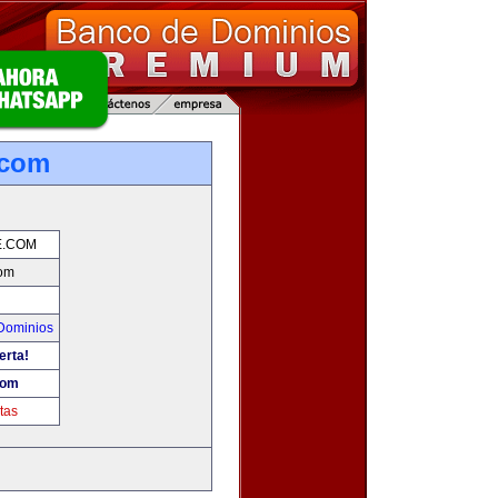
.com
E.COM
om
Dominios
erta!
com
tas