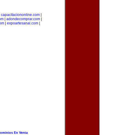
|
capacitaciononline.com
|
om
|
adondecomprar.com
|
com
|
expoartesanal.com
|
ominios En Venta