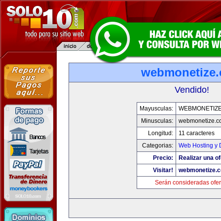
webmonetize
Vendido!
Mayusculas:
WEBMONETIZ
Minusculas:
webmonetize.c
Longitud:
11 caracteres
Categorias:
Web Hosting y 
Precio:
Realizar una of
Visitar!
webmonetize.
Serán consideradas ofer