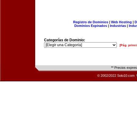
Registro de Dominios
|
Web Hosting
|
D
Dominios Expirados
|
Industrias
|
Indu
Categorías de Dominio:
[Pág. princi
** Precios expre
© 2002/2022 Solo10.com