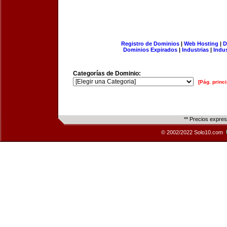
Registro de Dominios
|
Web Hosting
|
D
Dominios Expirados
|
Industrias
|
Indu
Categorías de Dominio:
[Pág. princi
** Precios expre
© 2002/2022 Solo10.com