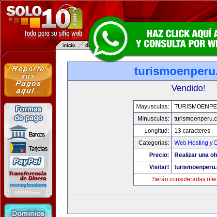
turismoenper
Vendido!
Mayusculas:
TURISMOENP
Minusculas:
turismoenperu.
Longitud:
13 caracteres
Categorias:
Web Hosting y 
Precio:
Realizar una of
Visitar!
turismoenperu
Serán consideradas ofer