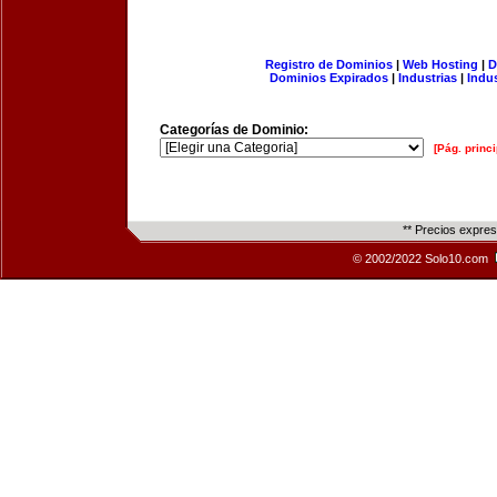
Registro de Dominios
|
Web Hosting
|
D
Dominios Expirados
|
Industrias
|
Indu
Categorías de Dominio:
[Pág. princi
** Precios expre
© 2002/2022 Solo10.com