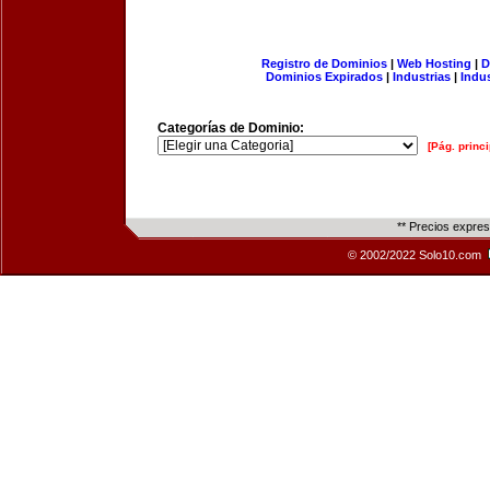
Registro de Dominios
|
Web Hosting
|
D
Dominios Expirados
|
Industrias
|
Indu
Categorías de Dominio:
[Pág. princi
** Precios expre
© 2002/2022 Solo10.com