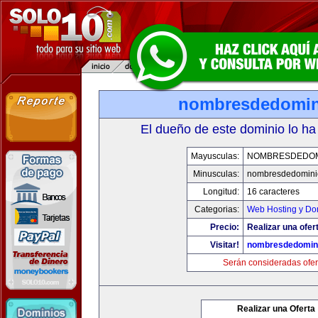
nombresdedomin
El dueño de este dominio lo ha
Mayusculas:
NOMBRESDEDOMI
Minusculas:
nombresdedominio
Longitud:
16 caracteres
Categorias:
Web Hosting y Do
Precio:
Realizar una ofer
Visitar!
nombresdedomini
Serán consideradas ofer
Realizar una Oferta