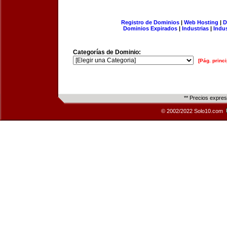
Registro de Dominios
|
Web Hosting
|
D
Dominios Expirados
|
Industrias
|
Indu
Categorías de Dominio:
[Pág. princi
** Precios expre
© 2002/2022 Solo10.com