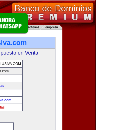
siva.com
 puesto en Venta
LUSIVA.COM
va.com
ias
!
iva.com
tas