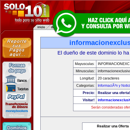
informacionexclu
El dueño de este dominio lo ha
Mayusculas:
INFORMACIONEXC
Minusculas:
informacionexclusi
Longitud:
20 caracteres
Categorias:
InformaciÃ³n y Notic
Precio:
Realizar una oferta
Visitar!
informacionexclus
Serán consideradas ofer
Realizar una Oferta