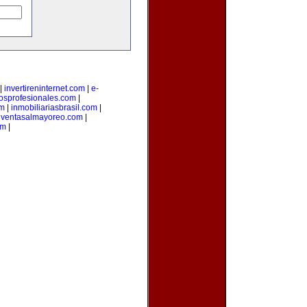
|
invertireninternet.com
|
e-
iosprofesionales.com
|
om
|
inmobiliariasbrasil.com
|
|
ventasalmayoreo.com
|
om
|