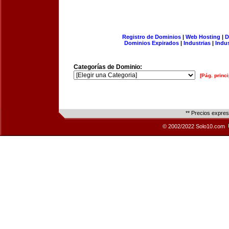
Registro de Dominios
|
Web Hosting
|
D
Dominios Expirados
|
Industrias
|
Indu
Categorías de Dominio:
[Pág. princi
** Precios expre
© 2002/2022 Solo10.com