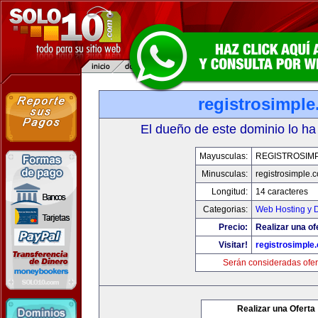
registrosimpl
El dueño de este dominio lo ha
Mayusculas:
REGISTROSIM
Minusculas:
registrosimple.
Longitud:
14 caracteres
Categorias:
Web Hosting y 
Precio:
Realizar una of
Visitar!
registrosimple
Serán consideradas ofer
Realizar una Oferta