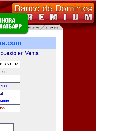
as.com
 puesto en Venta
CIAS.COM
s.com
icias
a!
as.com
tas