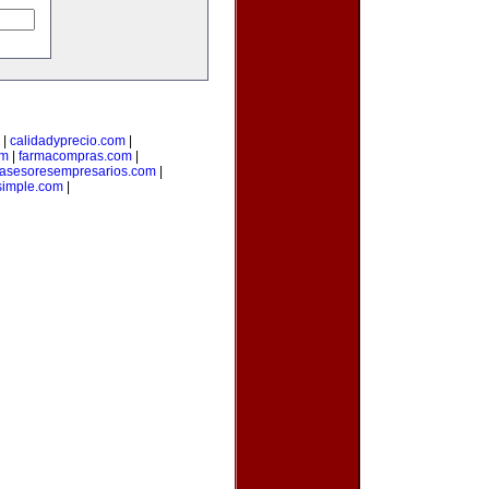
|
calidadyprecio.com
|
om
|
farmacompras.com
|
asesoresempresarios.com
|
osimple.com
|