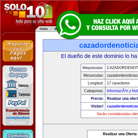
cazadordenotici
El dueño de este dominio lo ha
Mayusculas:
CAZADORDENOTI
Minusculas:
cazadordenoticia
Longitud:
17 caracteres
Categorias:
InformaciÃ³n y Not
Precio:
Realizar una ofert
Visitar!
cazadordenotici
Serán consideradas ofer
Realizar una Oferta