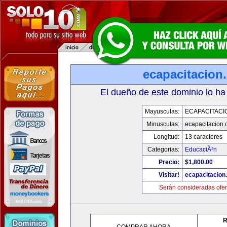
ecapacitacion
El dueño de este dominio lo ha
Mayusculas:
ECAPACITACI
Minusculas:
ecapacitacion
Longitud:
13 caracteres
Categorias:
EducaciÃ³n
Precio:
$1,800.00
Visitar!
ecapacitacion
Serán consideradas ofer
R