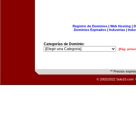
Registro de Dominios
|
Web Hosting
|
D
Dominios Expirados
|
Industrias
|
Indu
Categorías de Dominio:
[Pág. princi
** Precios expre
© 2002/2022 Solo10.com