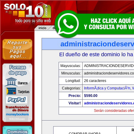
administraciondeser
El dueño de este dominio lo ha
Mayusculas:
ADMINISTRACIONDESERVI
Minusculas:
administraciondeservidores.c
Longitud:
26 caracteres
Categorias:
InformÃ¡tica y ComputaciÃ³n
,
Precio:
$590.00
Visitar!
administraciondeservidores
Serán consideradas ofer
R