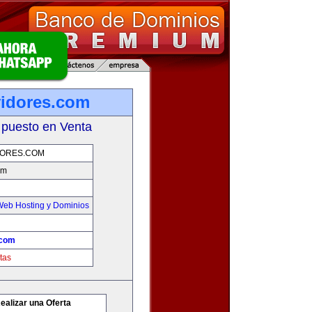
vidores.com
 puesto en Venta
DORES.COM
om
Web Hosting y Dominios
.com
tas
ealizar una Oferta