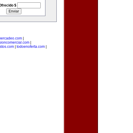
Ofrecido $
mercadeo.com
|
sioncomercial.com
|
istos.com
|
todoenoferta.com
|