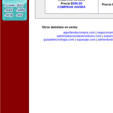
COMPRAR AHORA
Precio $
590.00
Precio 
COMPRAR AHORA
Otros dominios en venta:
agentesdecompra.com
|
negociosy
administraciondeservidores.com
|
expan
guiadetecnologia.com
|
supasaje.com
|
alimentosl