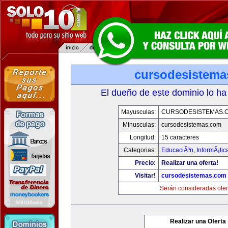
cursodesistem
El dueño de este dominio lo ha
Mayusculas:
CURSODESISTEMAS.
Minusculas:
cursodesistemas.com
Longitud:
15 caracteres
Categorias:
EducaciÃ³n
,
InformÃ¡ti
Precio:
Realizar una oferta!
Visitar!
cursodesistemas.com
Serán consideradas ofer
Realizar una Oferta