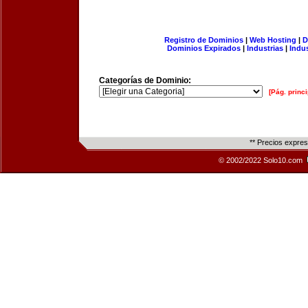
Registro de Dominios
|
Web Hosting
|
D
Dominios Expirados
|
Industrias
|
Indu
Categorías de Dominio:
[Pág. princi
** Precios expre
© 2002/2022 Solo10.com