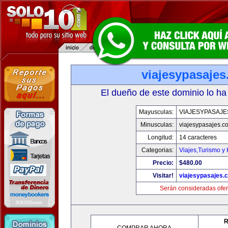
viajesypasaje
El dueño de este dominio lo ha
Mayusculas:
VIAJESYPASAJ
Minusculas:
viajesypasajes.c
Longitud:
14 caracteres
Categorias:
Viajes,Turismo y
Precio:
$480.00
Visitar!
viajesypasajes.
Serán consideradas ofer
R