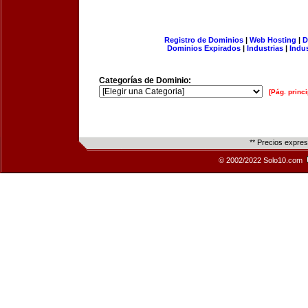
Registro de Dominios
|
Web Hosting
|
D
Dominios Expirados
|
Industrias
|
Indu
Categorías de Dominio:
[Pág. princi
** Precios expre
© 2002/2022 Solo10.com