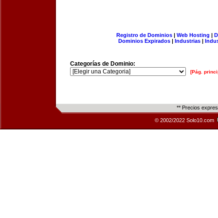
Registro de Dominios
|
Web Hosting
|
D
Dominios Expirados
|
Industrias
|
Indu
Categorías de Dominio:
[Pág. princi
** Precios expre
© 2002/2022 Solo10.com