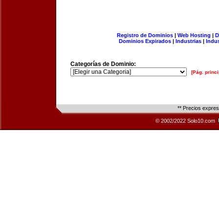
Registro de Dominios
|
Web Hosting
|
D
Dominios Expirados
|
Industrias
|
Indu
Categorías de Dominio:
[Pág. princi
** Precios expre
© 2002/2022 Solo10.com