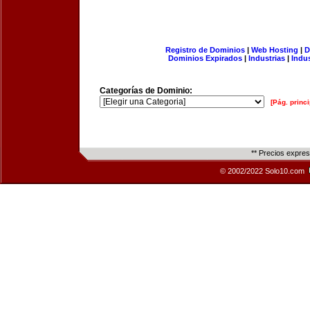
Registro de Dominios
|
Web Hosting
|
D
Dominios Expirados
|
Industrias
|
Indu
Categorías de Dominio:
[Pág. princi
** Precios expre
© 2002/2022 Solo10.com