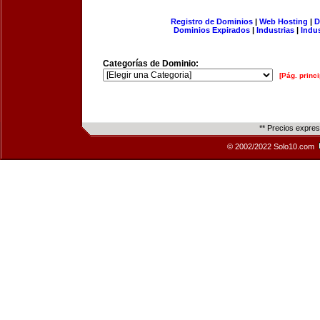
Registro de Dominios
|
Web Hosting
|
D
Dominios Expirados
|
Industrias
|
Indu
Categorías de Dominio:
[Pág. princi
** Precios expre
© 2002/2022 Solo10.com