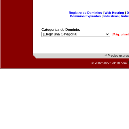
Registro de Dominios
|
Web Hosting
|
D
Dominios Expirados
|
Industrias
|
Indu
Categorías de Dominio:
[Pág. princi
** Precios expre
© 2002/2022 Solo10.com