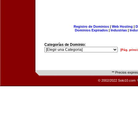
Registro de Dominios
|
Web Hosting
|
D
Dominios Expirados
|
Industrias
|
Indu
Categorías de Dominio:
[Pág. princi
** Precios expre
© 2002/2022 Solo10.com