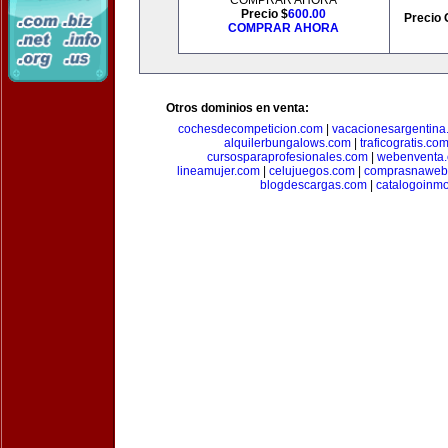
COMPRAR AHORA
Precio $
600.00
Precio 
COMPRAR AHORA
Otros dominios en venta:
cochesdecompeticion.com
|
vacacionesargentina
alquilerbungalows.com
|
traficogratis.co
cursosparaprofesionales.com
|
webenventa
lineamujer.com
|
celujuegos.com
|
comprasnaweb
blogdescargas.com
|
catalogoinmo