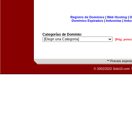
Registro de Dominios
|
Web Hosting
|
D
Dominios Expirados
|
Industrias
|
Indu
Categorías de Dominio:
[Pág. princi
** Precios expre
© 2002/2022 Solo10.com