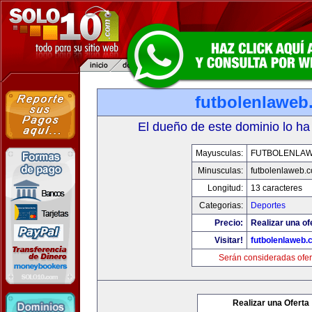
futbolenlaweb
El dueño de este dominio lo ha
Mayusculas:
FUTBOLENLA
Minusculas:
futbolenlaweb.
Longitud:
13 caracteres
Categorias:
Deportes
Precio:
Realizar una of
Visitar!
futbolenlaweb
Serán consideradas ofer
Realizar una Oferta