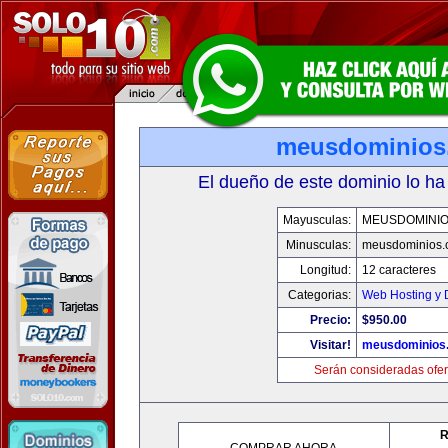
meusdominios
El dueño de este dominio lo ha
Mayusculas:
MEUSDOMINI
Minusculas:
meusdominios.
Longitud:
12 caracteres
Categorias:
Web Hosting y 
Precio:
$950.00
Visitar!
meusdominios
Serán consideradas ofer
R