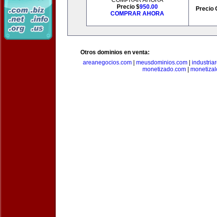
COMPRAR AHORA
Precio $
950.00
Precio 
COMPRAR AHORA
Otros dominios en venta:
areanegocios.com
|
meusdominios.com
|
industria
monetizado.com
|
monetizal