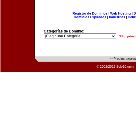
Registro de Dominios
|
Web Hosting
|
D
Dominios Expirados
|
Industrias
|
Indu
Categorías de Dominio:
[Pág. princi
** Precios expre
© 2002/2022 Solo10.com