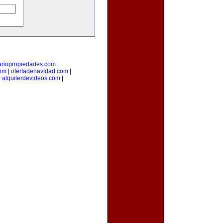
ariopropiedades.com
|
com
|
ofertadenavidad.com
|
|
alquilerdevideos.com
|