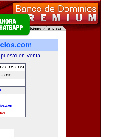
cios.com
 puesto en Venta
GOCIOS.COM
ios.com
s
ios.com
tas