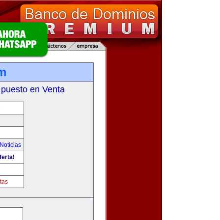
m
 puesto en Venta
M
Noticias
ferta!
tas