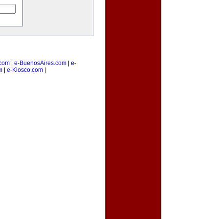
com
|
e-BuenosAires.com
|
e-
m
|
e-Kiosco.com
|