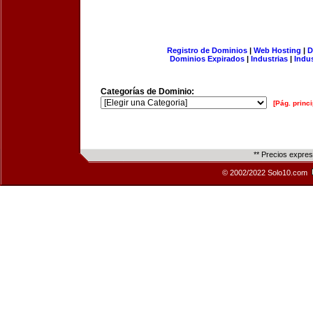
Registro de Dominios
|
Web Hosting
|
D
Dominios Expirados
|
Industrias
|
Indu
Categorías de Dominio:
[Pág. princi
** Precios expre
© 2002/2022 Solo10.com