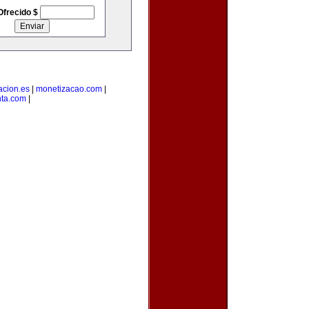
Ofrecido $
acion.es
|
monetizacao.com
|
nta.com
|