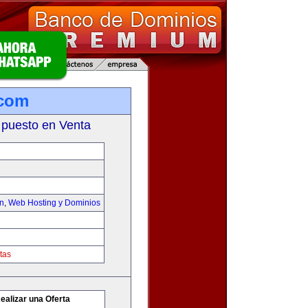
.com
 puesto en Venta
on
,
Web Hosting y Dominios
tas
ealizar una Oferta