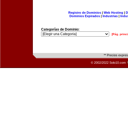
Registro de Dominios
|
Web Hosting
|
D
Dominios Expirados
|
Industrias
|
Indu
Categorías de Dominio:
[Pág. princi
** Precios expre
© 2002/2022 Solo10.com