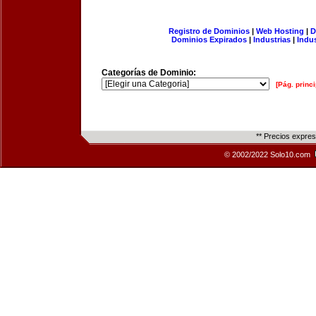
Registro de Dominios
|
Web Hosting
|
D
Dominios Expirados
|
Industrias
|
Indu
Categorías de Dominio:
[Pág. princi
** Precios expre
© 2002/2022 Solo10.com