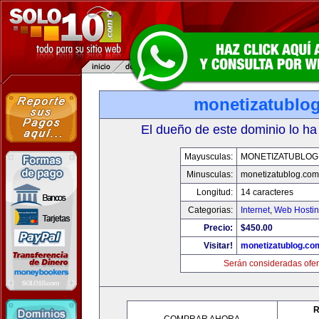
monetizatublo
El dueño de este dominio lo ha
Mayusculas:
MONETIZATUBLOG
Minusculas:
monetizatublog.com
Longitud:
14 caracteres
Categorias:
Internet
,
Web Hostin
Precio:
$450.00
Visitar!
monetizatublog.co
Serán consideradas ofer
R