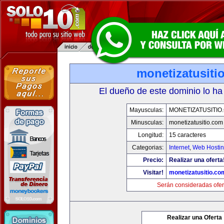
monetizatusiti
El dueño de este dominio lo ha
Mayusculas:
MONETIZATUSITIO
Minusculas:
monetizatusitio.com
Longitud:
15 caracteres
Categorias:
Internet
,
Web Hostin
Precio:
Realizar una oferta
Visitar!
monetizatusitio.co
Serán consideradas ofer
Realizar una Oferta