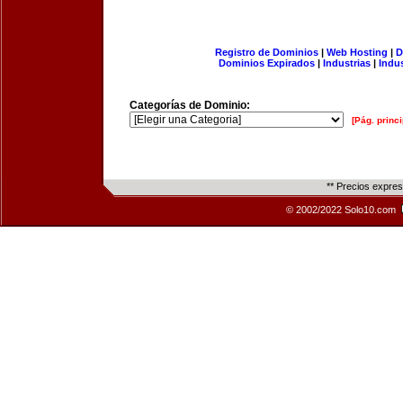
Registro de Dominios
|
Web Hosting
|
D
Dominios Expirados
|
Industrias
|
Indu
Categorías de Dominio:
[Pág. princi
** Precios expre
© 2002/2022 Solo10.com