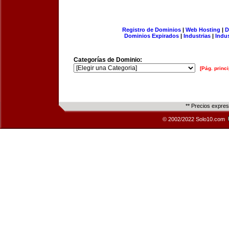
Registro de Dominios
|
Web Hosting
|
D
Dominios Expirados
|
Industrias
|
Indu
Categorías de Dominio:
[Pág. princi
** Precios expre
© 2002/2022 Solo10.com