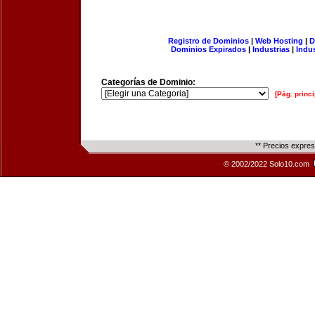
Registro de Dominios
|
Web Hosting
|
D
Dominios Expirados
|
Industrias
|
Indu
Categorías de Dominio:
[Pág. princi
** Precios expre
© 2002/2022 Solo10.com