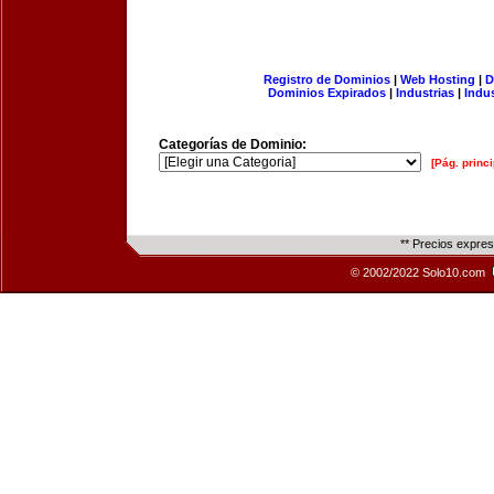
Registro de Dominios
|
Web Hosting
|
D
Dominios Expirados
|
Industrias
|
Indu
Categorías de Dominio:
[Pág. princi
** Precios expre
© 2002/2022 Solo10.com