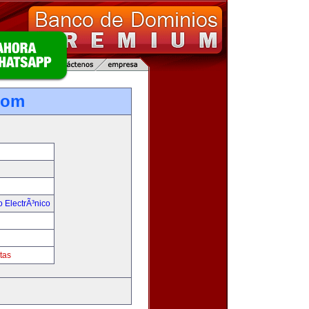
com
 ElectrÃ³nico
tas