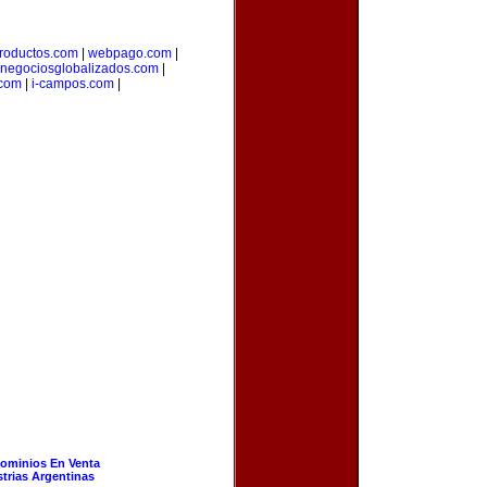
roductos.com
|
webpago.com
|
negociosglobalizados.com
|
.com
|
i-campos.com
|
ominios En Venta
strias Argentinas