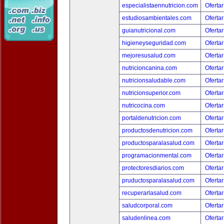
especialistaennutricion.com
Ofertar
estudiosambientales.com
Ofertar
guianutricional.com
Ofertar
higieneyseguridad.com
Ofertar
mejoresusalud.com
Ofertar
nutricioncanina.com
Ofertar
nutricionsaludable.com
Ofertar
nutricionsuperior.com
Ofertar
nutricocina.com
Ofertar
portaldenutricion.com
Ofertar
productosdenutricion.com
Ofertar
productosparalasalud.com
Ofertar
programacionmental.com
Ofertar
protectoresdiarios.com
Ofertar
pruductosparalasalud.com
Ofertar
recuperarlasalud.com
Ofertar
saludcorporal.com
Ofertar
saludenlinea.com
Ofertar