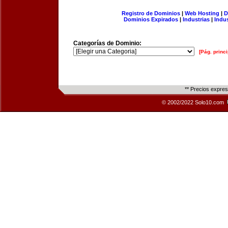
Registro de Dominios
|
Web Hosting
|
D
Dominios Expirados
|
Industrias
|
Indu
Categorías de Dominio:
[Pág. princi
** Precios expre
© 2002/2022 Solo10.com