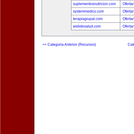
suplementosnutricion.com
Ofertar
systemmedics.com
Ofertar
terapiagrupal.com
Ofertar
webdesalud.com
Ofertar
<< Categoria Anterior (Recursos)
Cat