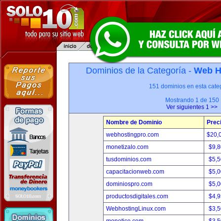
Dominios de la Categoría -
Web H
151 dominios en esta categ
Mostrando 1 de 150
Ver siguientes 1 >>
Nombre de Dominio
Prec
webhostingpro.com
$20,
monetizalo.com
$9,
tusdominios.com
$5,
capacitacionweb.com
$5,
dominiospro.com
$5,
productosdigitales.com
$4,
WebhostingLinux.com
$3,