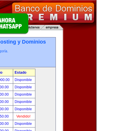
osting y Dominios
oría.
io
Estado
000.00
Disponible
800.00
Disponible
500.00
Disponible
000.00
Disponible
000.00
Disponible
950.00
Vendido!
500.00
Disponible